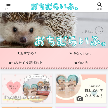
メニュー
検索
★おすすめ！
★ゆるらいふ。
★つみたて投資挑戦中！
★ぬい活