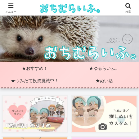
メニュー
検索
★おすすめ！
★ゆるらいふ。
★つみたて投資挑戦中！
★ぬい活