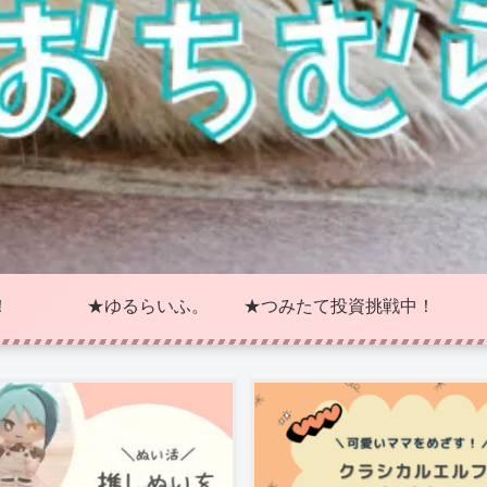
！
★ゆるらいふ。
★つみたて投資挑戦中！