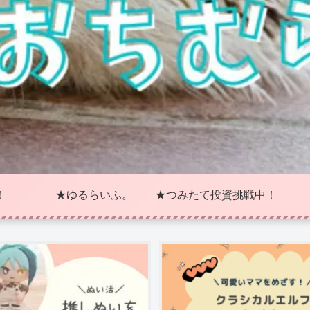
！
★ゆるらいふ。
★つみたて投資挑戦中！