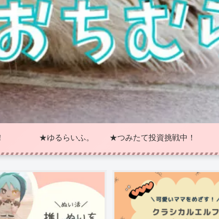
！
★ゆるらいふ。
★つみたて投資挑戦中！