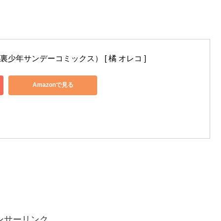
裏少年サンデーコミックス） [ 橘 オレコ ]
Amazonで見る
ンサーリンク