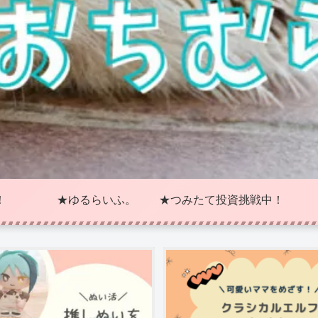
！
★ゆるらいふ。
★つみたて投資挑戦中！