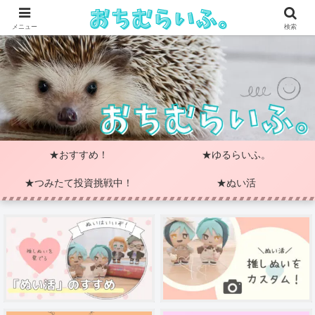
メニュー
検索
★おすすめ！
★ゆるらいふ。
★つみたて投資挑戦中！
★ぬい活