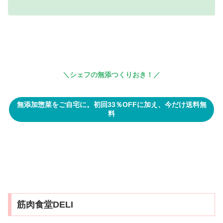
＼シェフの無添つくりおき
！
／
無添加惣菜をご自宅に。初回33％OFFに加え、今だけ送料無
料
筋肉食堂DELI