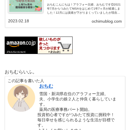
おちむこんにちは！アラフォー主婦、おちむです😊2021
年7月からつみたてNISAをはじめて1年7ヶ月が経過しま
した！12月には資産が下がりまくっていましたが現在は
どうなっているのか…？報告します！私が選んだつみた
2023.02.18
ochimublog.com
てNISAの銘柄eMAXIS...
おちむらいふ。
この記事を書いた人
おちむ
雪国・新潟県在住のアラフォー主婦。
夫、小学生の娘２人と仲良く暮らしていま
す。
薬局の医療事務パート開始。
投資初心者ですがつみたて投資に挑戦中！
毎日幸せを感じられるような生活が目標で
す。