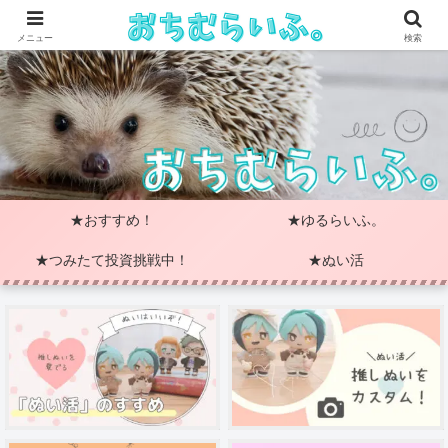
メニュー
検索
★おすすめ！
★ゆるらいふ。
★つみたて投資挑戦中！
★ぬい活